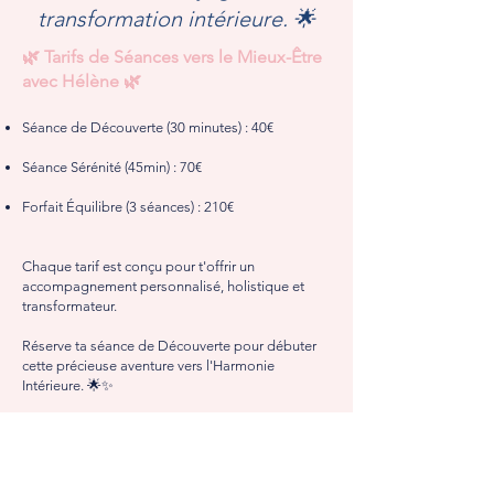
transformation intérieure. 🌟
🌿 Tarifs de Séances vers le Mieux-Être
avec Hélène 🌿
Séance de Découverte (30 minutes) : 40€
Séance Sérénité (45min) : 70€
Forfait Équilibre (3 séances) : 210€
Chaque tarif est conçu pour t'offrir un
accompagnement personnalisé, holistique et
transformateur.
Réserve ta séance de Découverte pour débuter
cette précieuse aventure vers l'Harmonie
Intérieure. 🌟✨
Je suis là pour te guider sur le chemin du mieux-
être. Laisse-toi embarquer dans cette belle
aventure et n'hésite pas à prendre le premier pas
vers une vie plus épanouie! 💫🌿