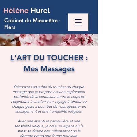
Hélène
Hurel
Cabinet du Mieux-être -
Flers
L'ART DU TOUCHER :
Mes Massages
Découvre l'art subtil du toucher où chaque
massage que je propose est une exploration
profonde de la connexion entre le corps et
l'esprit,une invitation à un voyage intérieur où
chaque geste a pour but de vous apporter un
soulagement et une tranquillité inégalés.
Avec une attention particulière et une
sensibilité unique, je crée un espace où le
stress se dissipe naturellement et où la
détente prend une forme nouvelle.