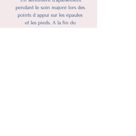
pendant le soin majoré lors des
points d appui sur les épaules
et les pieds. A la fin du
massage comme une libération
psychologique et un bien être
physique amenant à une nuit
de sommeil de qualité."
Helene Hurel
Cabinet Vers le Mieux-Etre
ZI de la Crochère · Route de Banvou -
Flers (61)